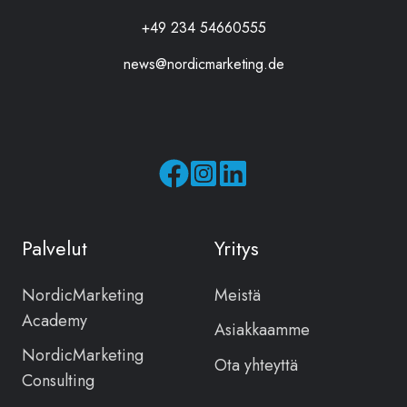
+49 234 54660555
news@nordicmarketing.de
Seuraa
Seuraa
meitä
meitä
Facebookissa
Instagramissa
Palvelut
Yritys
NordicMarketing
Meistä
Academy
Asiakkaamme
NordicMarketing
Ota yhteyttä
Consulting