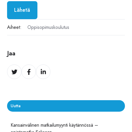
Aiheet:
Oppisopimuskoulutus
Jaa
Jaa
Jaa
Jaa
Twitter
Facebook
LinkedIn
Uutta
Kansainvälinen matkailumyynti käytännössä –