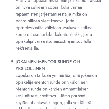
Arki vie nopeasti mukanaan ja siksi heti alussa
on hyvä selkeästi sopia, kuka vastaa
tapaamisten järjestämisestä ja mikä on
pääasiallinen viestikanava, jotta
epäselvyyksiltä vältytään. Mukavan selkeä
keino on esimerkiksi kalenterilinkki, josta
opiskelija varaa itsenäisesti ajan sovitulla
rekfrenssillä.
JOKAINEN MENTORISUHDE ON
YKSILÖLLINEN
Lopuksi on tärkeää ymmärtää, että jokainen
opiskelija-mentorisuhde on yksilöllinen.
Mentorisuhde on kahden ammattilaisen
keskinäisesti sovittava. Nämä parhaat
käytännöt antavat rungon, jolla voi lähteä