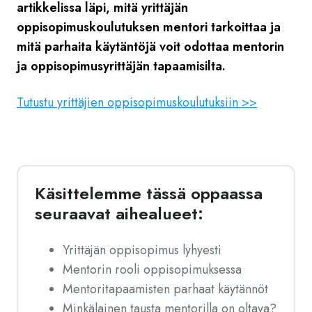
artikkelissa läpi, mitä yrittäjän
oppisopimuskoulutuksen mentori tarkoittaa ja
mitä parhaita käytäntöjä voit odottaa mentorin
ja oppisopimusyrittäjän tapaamisilta.
Tutustu yrittäjien oppisopimuskoulutuksiin >>
Käsittelemme tässä oppaassa
seuraavat aihealueet:
Yrittäjän oppisopimus lyhyesti
Mentorin rooli oppisopimuksessa
Mentoritapaamisten parhaat käytännöt
Minkälainen tausta mentorilla on oltava?