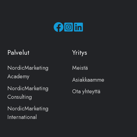
Seuraa
Seuraa
meitä
meitä
Facebookissa
Instagramissa
Palvelut
Yritys
NordicMarketing
Meistä
Academy
Asiakkaamme
NordicMarketing
Ota yhteyttä
Consulting
NordicMarketing
International