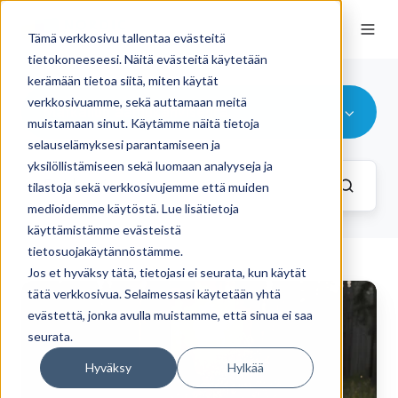
Tämä verkkosivu tallentaa evästeitä
tietokoneeseesi. Näitä evästeitä käytetään
kerämään tietoa siitä, miten käytät
verkkosivuamme, sekä auttamaan meitä
Matkailun aamukahviseura
muistamaan sinut. Käytämme näitä tietoja
selauselämyksesi parantamiseen ja
yksilöllistämiseen sekä luomaan analyyseja ja
tilastoja sekä verkkosivujemme että muiden
medioidemme käytöstä. Lue lisätietoja
käyttämistämme evästeistä
tietosuojakäytännöstämme.
Jos et hyväksy tätä, tietojasi ei seurata, kun käytät
Miksi
tätä verkkosivua. Selaimessasi käytetään yhtä
hollantilaiset
evästettä, jonka avulla muistamme, että sinua ei saa
seurata.
matkailijat
valitsevat
Hyväksy
Hylkää
Suomen?