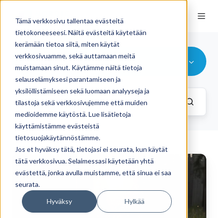
Tämä verkkosivu tallentaa evästeitä
tietokoneeseesi. Näitä evästeitä käytetään
kerämään tietoa siitä, miten käytät
verkkosivuamme, sekä auttamaan meitä
Aikuiskoulutus
muistamaan sinut. Käytämme näitä tietoja
selauselämyksesi parantamiseen ja
yksilöllistämiseen sekä luomaan analyyseja ja
tilastoja sekä verkkosivujemme että muiden
medioidemme käytöstä. Lue lisätietoja
käyttämistämme evästeistä
tietosuojakäytännöstämme.
Jos et hyväksy tätä, tietojasi ei seurata, kun käytät
Kansainvälinen
tätä verkkosivua. Selaimessasi käytetään yhtä
matkailumyynti
evästettä, jonka avulla muistamme, että sinua ei saa
seurata.
käytännössä
–
Hyväksy
Hylkää
opintomatka