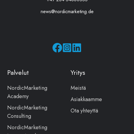
news@nordicmarketing.de
Seuraa
Seuraa
meitä
meitä
Facebookissa
Instagramissa
Palvelut
Yritys
NordicMarketing
Meistä
Academy
Asiakkaamme
NordicMarketing
Ota yhteyttä
Consulting
NordicMarketing