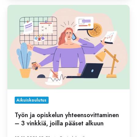
Työn
ja
opiskelun
yhteensovittaminen
–
3
vinkkiä,
joilla
pääset
alkuun
Aikuiskoulutus
Työn ja opiskelun yhteensovittaminen
– 3 vinkkiä, joilla pääset alkuun