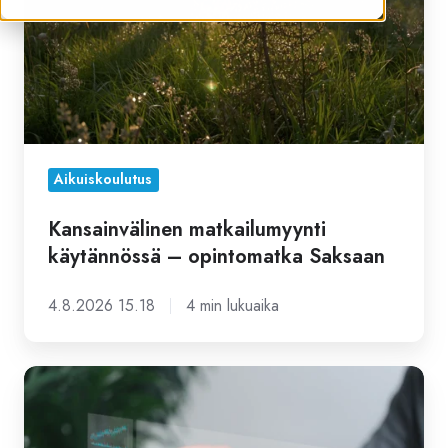
Saksaan
Aikuiskoulutus
Kansainvälinen matkailumyynti
käytännössä – opintomatka Saksaan
4.8.2026 15.18
4 min lukuaika
Digitaalinen
johtaminen
2024: