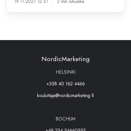
19.11.2021 12.51
2 min lukuaika
NordicMarketing
HELSINKI
+358 40 162 4466
kouluttaja@nordicmarketing.fi
BOCHUM
+49 234 54660555