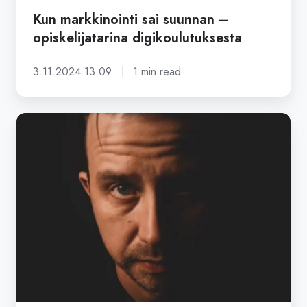
Kun markkinointi sai suunnan –
opiskelijatarina digikoulutuksesta
3.11.2024 13.09
1 min read
Digimarkkinoinnin
koulutuksen
avulla
kohti
uran
uudistamista