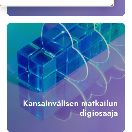
Kan
mat
dig
Kansainvälisen matkailun
digiosaaja