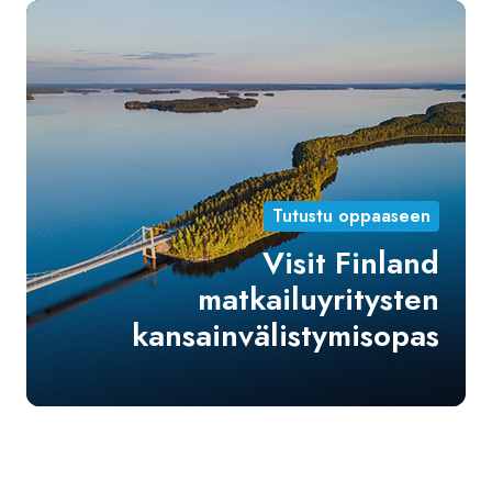
Vis
Fin
mat
kan
Tutustu oppaaseen
Visit Finland
matkailuyritysten
kansainvälistymisopas