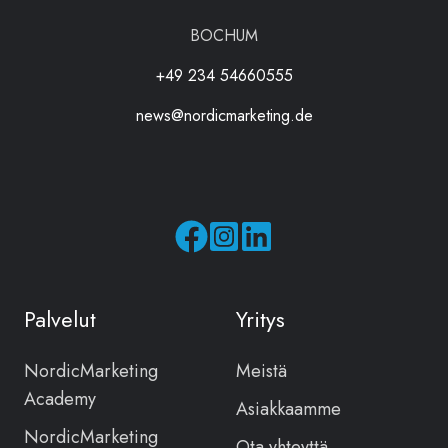
BOCHUM
+49 234 54660555
news@nordicmarketing.de
Seuraa
Seuraa
meitä
meitä
Facebookissa
Instagramissa
Palvelut
Yritys
NordicMarketing
Meistä
Academy
Asiakkaamme
NordicMarketing
Ota yhteyttä