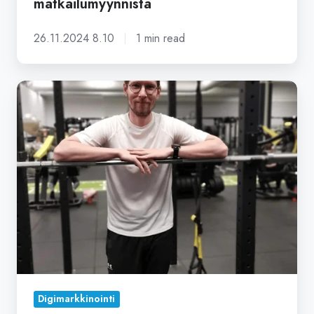
matkailumyynnistä
26.11.2024 8.10
1 min read
Kun
markkinointi
sai
suunnan
–
opiskelijatarina
digikoulutuksesta
Digimarkkinointi