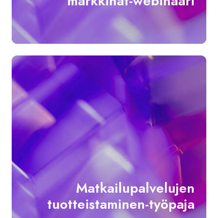
markkinat-webinaari
Mat
tuo
työ
Matkailupalvelujen
tuotteistaminen-työpaja