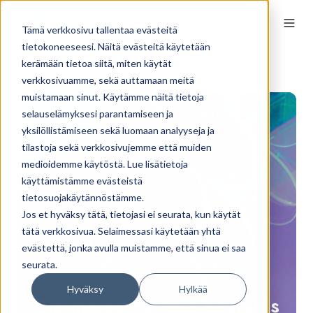
Tämä verkkosivu tallentaa evästeitä
tietokoneeseesi. Näitä evästeitä käytetään
kerämään tietoa siitä, miten käytät
verkkosivuamme, sekä auttamaan meitä
muistamaan sinut. Käytämme näitä tietoja
Di
selauselämyksesi parantamiseen ja
kou
yksilöllistämiseen sekä luomaan analyyseja ja
tilastoja sekä verkkosivujemme että muiden
medioidemme käytöstä. Lue lisätietoja
käyttämistämme evästeistä
tietosuojakäytännöstämme.
Jos et hyväksy tätä, tietojasi ei seurata, kun käytät
tätä verkkosivua. Selaimessasi käytetään yhtä
evästettä, jonka avulla muistamme, että sinua ei saa
seurata.
Hyväksy
Hylkää
Digimarkkinoinnin koulutus