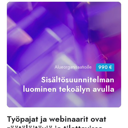
Sis
lu
tek
avu
Alueorganisaatioille
990 €
Sisältösuunnitelman
luominen tekoälyn avulla
Työpajat ja webinaarit ovat