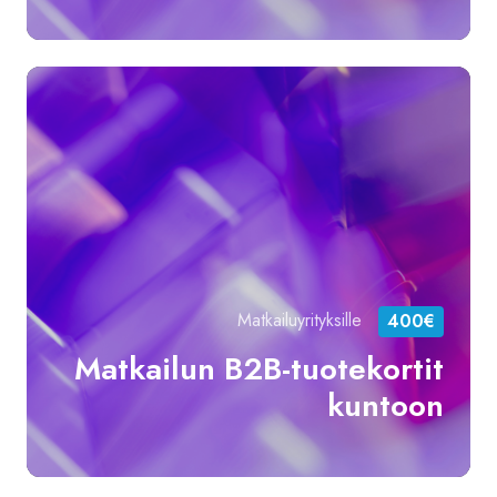
Ma
B2
tuo
ku
Matkailuyrityksille
400€
Matkailun B2B-tuotekortit
kuntoon