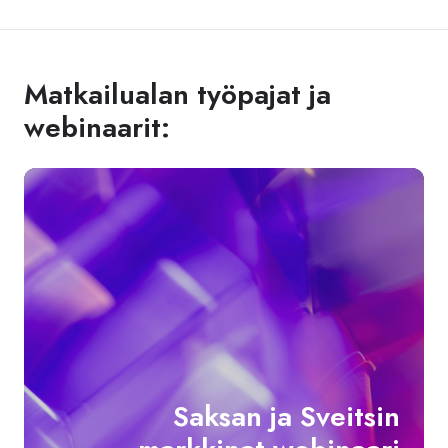
Matkailualan työpajat ja
webinaarit:
Sa
ja
Sve
mar
we
Saksan ja Sveitsin