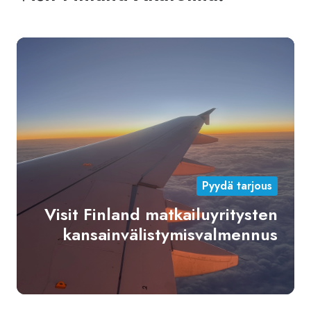
Vis
Fin
mat
kan
Pyydä tarjous
Visit Finland matkailuyritysten
kansainvälistymisvalmennus