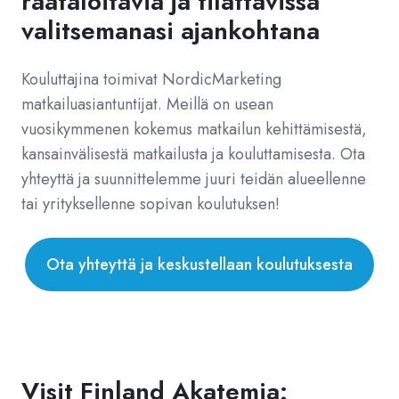
räätälöitäviä ja tilattavissa
valitsemanasi ajankohtana
Kouluttajina toimivat NordicMarketing
matkailuasiantuntijat. Meillä on usean
vuosikymmenen kokemus matkailun kehittämisestä,
kansainvälisestä matkailusta ja kouluttamisesta. Ota
yhteyttä ja suunnittelemme juuri teidän alueellenne
tai yrityksellenne sopivan koulutuksen!
Ota yhteyttä ja keskustellaan koulutuksesta
Visit Finland Akatemia: