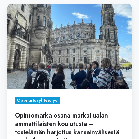
Opintomatka
osana
matkailualan
ammattilaisten
koulutusta
–
tosielämän
harjoitus
kansainvälisestä
matkailumyynnistä
Oppilaitosyhteistyö
Opintomatka osana matkailualan
ammattilaisten koulutusta –
tosielämän harjoitus kansainvälisestä