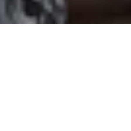
Lapplands Flughäfen starten
mit neuen Flugverbindungen in
die Wintersaison 2025–2026
Die Wintersaison im finnischen Flugverkehr hat
begonnen, und der Flughafen Rovaniemi steuert auf
einen historischen Meilenstein zu: Er wird
voraussichtlich noch vor Weihnachten die Marke
von einer Million Passagieren überschreiten.
Wie der Flughafenbetreiber Finavia mitteilt,