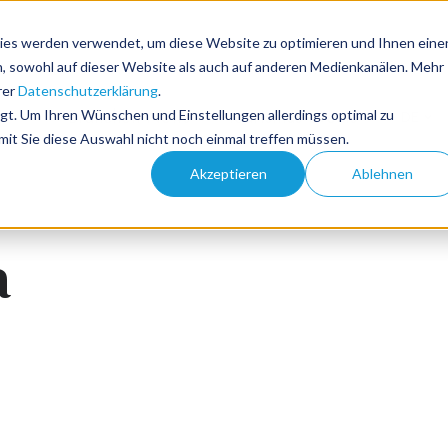
ies werden verwendet, um diese Website zu optimieren und Ihnen eine
en, sowohl auf dieser Website als auch auf anderen Medienkanälen. Mehr
rer
Datenschutzerklärung
.
Branchen-News
Tourismus-Events
lgt. Um Ihren Wünschen und Einstellungen allerdings optimal zu
DE
mit Sie diese Auswahl nicht noch einmal treffen müssen.
Akzeptieren
Ablehnen
a