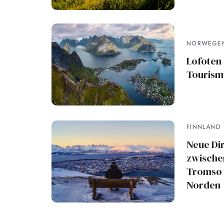
NORWEGE
Lofoten 
Tourism
FINNLAND
Neue Di
zwischen
Tromsø s
Norden