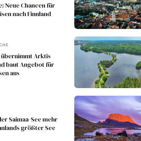
e: Neue Chancen für
isen nach Finnland
NCHE
 übernimmt Arktis
nd baut Angebot für
sen aus
er Saimaa-See mehr
Finnlands größter See