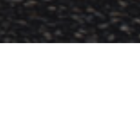
Flugverbindungen nach
Schweden
In den Sommermonaten reisen viele Gäste mit der
Fähre nach Skandinavien
, im Winter wird
überwiegend das Flugzeug nach Nordeuropa
bevorzugt. Doch welche Airlines fliegen überhaupt
nach Skandinavien? Welche Direktverbindungen
gibt es in den Norden?