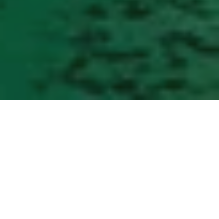
Havila kündigt erste Testfahrt
mit Biogas und Batterien für
Herbst 2025 an
Havila Voyages setzt ein klares Signal: Bereits im
Herbst 2025 soll die traditionsreiche Route
Bergen–Kirkenes erstmals vollständig klimaneutral