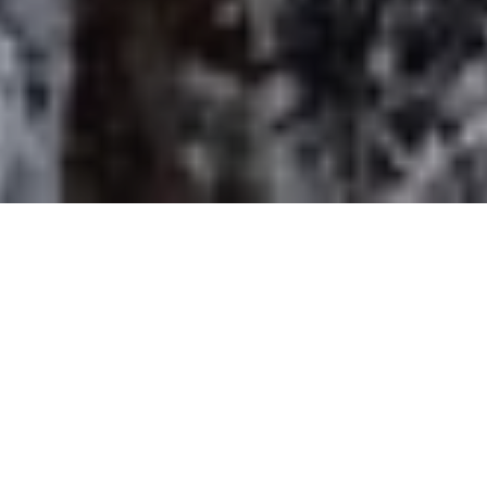
#NordicNews zum Thema
Destinationen und Finnland
Hostelbrand in Äkäslompolo fordert
Leben
Bei einem Hostelbrand in Äkäslompolo sind