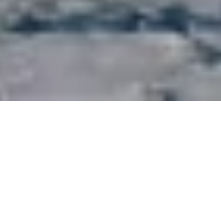
Wasaline-Kreuzfahrten durch
gefrorene Gewässer begeistern
Winterreisende aus
Deutschland
Was einst als einfache Verbindung über die