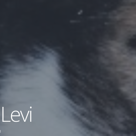
 Levi
n