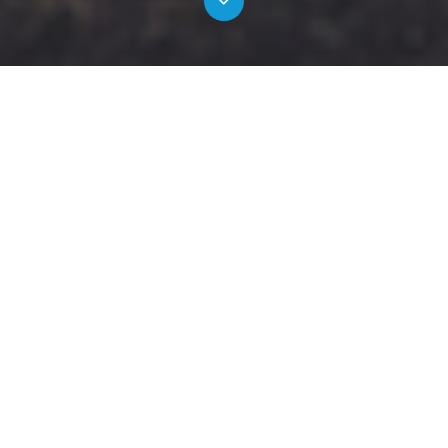
Sonnenaufgang. Blinzeln.
Sonnenuntergang
Im Sommer taucht das Sonnenlicht den Gipfel des
Levi-Fjälls in warme Farben und weckt auch Sie
morgens - oder sogar mitten in der Nacht - sanft auf.
Die Mitternachtssonne schläft nie. Sie scheint 45 Tage
lang rund um die Uhr. Dies ist die perfekte Zeit für
Kanutouren, Saunabäder in den frühen
Morgenstun
den oder das Pflücken von Blumen für