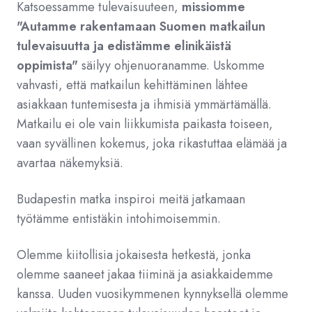
Katsoessamme tulevaisuuteen,
missiomme
"Autamme rakentamaan Suomen matkailun
tulevaisuutta ja edistämme elinikäistä
oppimista"
säilyy ohjenuoranamme. Uskomme
vahvasti, että matkailun kehittäminen lähtee
asiakkaan tuntemisesta ja ihmisiä ymmärtämällä.
Matkailu ei ole vain liikkumista paikasta toiseen,
vaan syvällinen kokemus, joka rikastuttaa elämää ja
avartaa näkemyksiä.
Budapestin matka inspiroi meitä jatkamaan
työtämme entistäkin intohimoisemmin.
Olemme kiitollisia jokaisesta hetkestä, jonka
olemme saaneet jakaa tiiminä ja asiakkaidemme
kanssa. Uuden vuosikymmenen kynnyksellä olemme