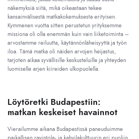
näkemyksiä siitä, mikä oikeastaan tekee
kansainvälisestä matkakokemuksesta erityisen.
Kymmenen vuotta sitten perustetun yrityksemme
missiona oli olla enemmän kuin vain liiketoiminta –
arvostamme reiluutta, käytännönläheisyyttä ja työn
iloa. Tämä matka oli näiden arvojen heijastus,
tarjoten aikaa syvällisille keskusteluille ja yhteyden
luomiselle arjen kiireiden ulkopuolella.
Löytöretki Budapestiin:
matkan keskeiset havainnot
Vierailumme aikana Budapestissä paneuduimme
paikallisen ravintola- ja kahvilakulttuurin eri puoliin.