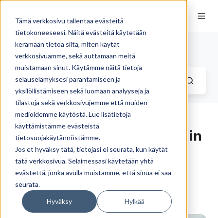
Tämä verkkosivu tallentaa evästeitä
tietokoneeseesi. Näitä evästeitä käytetään
NordicMarketing blogi
kerämään tietoa siitä, miten käytät
verkkosivuamme, sekä auttamaan meitä
muistamaan sinut. Käytämme näitä tietoja
selauselämyksesi parantamiseen ja
yksilöllistämiseen sekä luomaan analyyseja ja
tilastoja sekä verkkosivujemme että muiden
medioidemme käytöstä. Lue lisätietoja
käyttämistämme evästeistä
NordicMarketing Finlandin
tietosuojakäytännöstämme.
10-vuotisjuhlamatka:
Jos et hyväksy tätä, tietojasi ei seurata, kun käytät
tätä verkkosivua. Selaimessasi käytetään yhtä
Budapest 2024
evästettä, jonka avulla muistamme, että sinua ei saa
seurata.
kirjoittanut
Liisa Tuokko
19.6.2024 14.18
Hyväksy
Hylkää