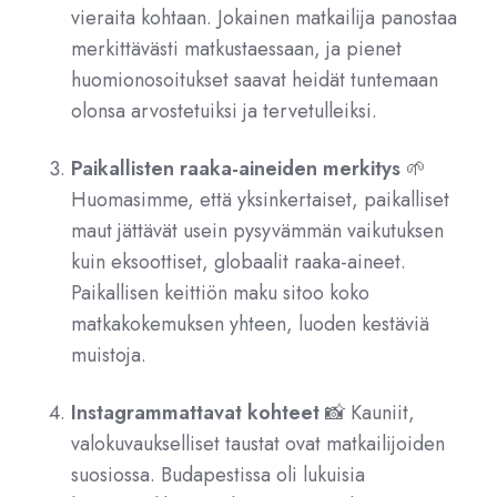
vieraita kohtaan. Jokainen matkailija panostaa
merkittävästi matkustaessaan, ja pienet
huomionosoitukset saavat heidät tuntemaan
olonsa arvostetuiksi ja tervetulleiksi.
Paikallisten raaka-aineiden merkitys
🌱
Huomasimme, että yksinkertaiset, paikalliset
maut jättävät usein pysyvämmän vaikutuksen
kuin eksoottiset, globaalit raaka-aineet.
Paikallisen keittiön maku sitoo koko
matkakokemuksen yhteen, luoden kestäviä
muistoja.
Instagrammattavat kohteet
📸 Kauniit,
valokuvaukselliset taustat ovat matkailijoiden
suosiossa. Budapestissa oli lukuisia