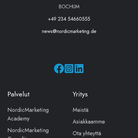
BOCHUM
+49 234 54660555
news@nordicmarketing.de
Seuraa
Seuraa
meitä
meitä
Facebookissa
Instagramissa
Palvelut
Yritys
NordicMarketing
Meistä
Academy
Asiakkaamme
NordicMarketing
Ota yhteyttä