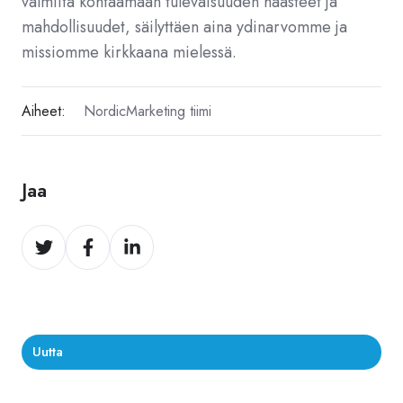
valmiita kohtaamaan tulevaisuuden haasteet ja
mahdollisuudet, säilyttäen aina ydinarvomme ja
missiomme kirkkaana mielessä.
Aiheet:
NordicMarketing tiimi
Jaa
Jaa
Jaa
Jaa
Twitter
Facebook
LinkedIn
Uutta