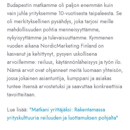
Budapestin matkamme oli paljon enemmän kuin
vain juhla yrityksemme 10-vuotisesta taipaleesta. Se
oli merkityksellinen pysähdys, joka tarjosi meille
mahdollisuuden pohtia menneisyyttämme,
nykyisyyttämme ja tulevaisuuttamme. Kymmenen
vuoden aikana NordicMarketing Finland on
kasvanut ja kehittynyt, pysyen uskollisena
arvoillemme: reiluus, käytännönläheisyys ja työn ilo.
Nämä arvot ovat ohjanneet meitä luomaan yhteisön,
jossa jokainen asiantuntija, kumppani ja asiakas
tuntee itsensä arvostetuksi ja saavuttaa konkreettisia
tavoitteitaan.
Lue lisää:
"
Matkani yrittäjäksi: Rakentamassa
yrityskulttuuria reiluuden ja luottamuksen pohjalta"