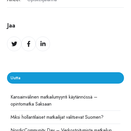
Jaa
Jaa
Jaa
Jaa
Twitter
Facebook
LinkedIn
Uutta
Kansainvälinen matkailumyynti käytännössä –
opintomatka Saksaan
Miksi hollantilaiset matkailijat valitsevat Suomen?
NordicCommunity Day – Verkostoitumista matkailun