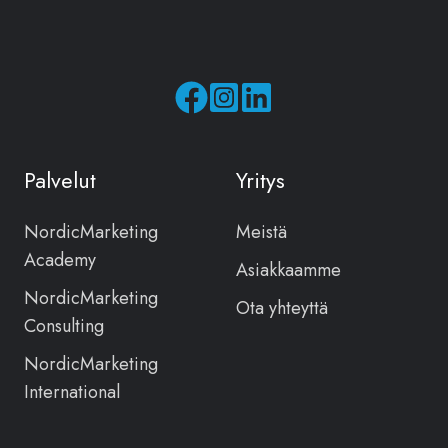
Seuraa
Seuraa
meitä
meitä
Facebookissa
Instagramissa
Palvelut
Yritys
NordicMarketing
Meistä
Academy
Asiakkaamme
NordicMarketing
Ota yhteyttä
Consulting
NordicMarketing
International