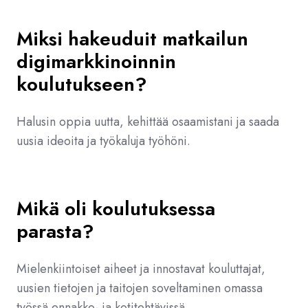
Miksi hakeuduit matkailun
digimarkkinoinnin
koulutukseen?
Halusin oppia uutta, kehittää osaamistani ja saada
uusia ideoita ja työkaluja työhöni.
Mikä oli koulutuksessa
parasta?
Mielenkiintoiset aiheet ja innostavat kouluttajat,
uusien tietojen ja taitojen soveltaminen omassa
työssä ennakko- ja kotitehtävissä.