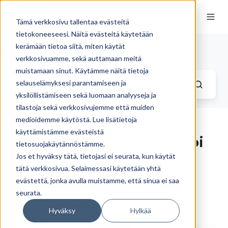
Tämä verkkosivu tallentaa evästeitä
tietokoneeseesi. Näitä evästeitä käytetään
NordicMarketing blogi
kerämään tietoa siitä, miten käytät
verkkosivuamme, sekä auttamaan meitä
muistamaan sinut. Käytämme näitä tietoja
selauselämyksesi parantamiseen ja
yksilöllistämiseen sekä luomaan analyyseja ja
tilastoja sekä verkkosivujemme että muiden
medioidemme käytöstä. Lue lisätietoja
käyttämistämme evästeistä
Matkailun digikoulutus toi
tietosuojakäytännöstämme.
uusia näkökulmia ja
Jos et hyväksy tätä, tietojasi ei seurata, kun käytät
tätä verkkosivua. Selaimessasi käytetään yhtä
syvensi osaamista
evästettä, jonka avulla muistamme, että sinua ei saa
seurata.
kirjoittanut
Liisa Tuokko
25.1.2023 11.26
Hyväksy
Hylkää