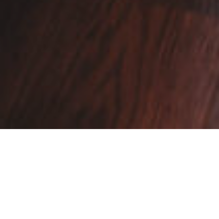
Nordische Hotelgruppe
Strawberry übernimmt Hotel
Mestari in Helsinki