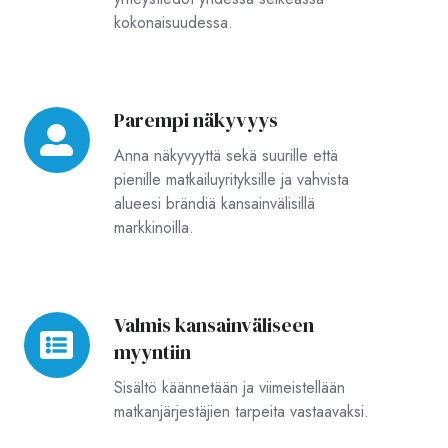
kokonaisuudessa.
Parempi näkyvyys
Parempi
näkyvyys
Anna näkyvyyttä sekä suurille että
pienille matkailuyrityksille ja vahvista
alueesi brändiä kansainvälisillä
markkinoilla.
Valmis kansainväliseen
Valmis
myyntiin
kansainväliseen
myyntiin
Sisältö käännetään ja viimeistellään
matkanjärjestäjien tarpeita vastaavaksi.