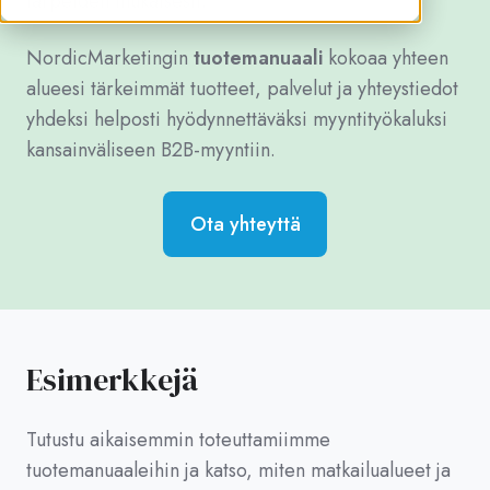
tarpeiden mukaisesti.
NordicMarketingin
tuotemanuaali
kokoaa yhteen
alueesi tärkeimmät tuotteet, palvelut ja yhteystiedot
yhdeksi helposti hyödynnettäväksi myyntityökaluksi
kansainväliseen B2B-myyntiin.
Ota yhteyttä
Esimerkkejä
Tutustu aikaisemmin toteuttamiimme
tuotemanuaaleihin ja katso, miten matkailualueet ja