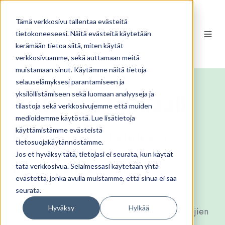
Tämä verkkosivu tallentaa evästeitä
FI
tietokoneeseesi. Näitä evästeitä käytetään
kerämään tietoa siitä, miten käytät
verkkosivuamme, sekä auttamaan meitä
muistamaan sinut. Käytämme näitä tietoja
selauselämyksesi parantamiseen ja
Tuotemanuaali
yksilöllistämiseen sekä luomaan analyyseja ja
tilastoja sekä verkkosivujemme että muiden
medioidemme käytöstä. Lue lisätietoja
käyttämistämme evästeistä
Kaikki tuotteesi yhdessä
tietosuojakäytännöstämme.
ammattimaisessa
Jos et hyväksy tätä, tietojasi ei seurata, kun käytät
myyntityökalussa
tätä verkkosivua. Selaimessasi käytetään yhtä
evästettä, jonka avulla muistamme, että sinua ei saa
seurata.
Esittele alueesi ja matkailuyrityksesi selkeästi,
Hyväksy
Hylkää
houkuttelevasti ja kansainvälisten matkanjärjestäjien