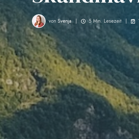
von
Svenja
5 Min. Lesezeit