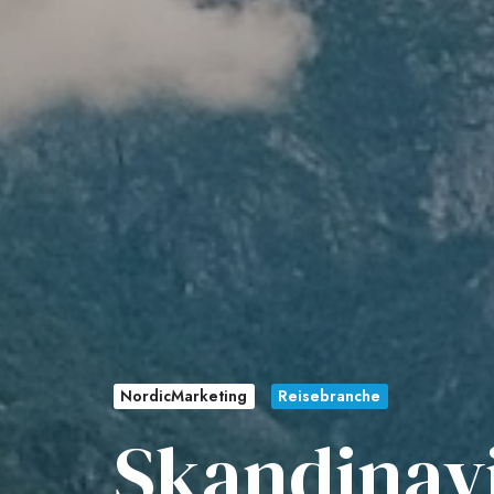
NordicMarketing
Reisebranche
Skandinavi