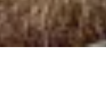
Neue Zahlen zeigen steigende
Nachfrage nach Winter-,
Herbst- und Frühlingsreisen
Schweden wird international oft mit
Sommerurlauben, Seenlandschaften und langen
Tagen verbunden. Neue Zahlen von Visit Sweden