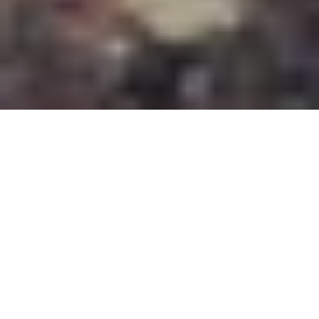
#NordicStories -
NordicMarketing im Gespräch
mit Satu Peura von Visit Levi
In unserem ersten von insgesamt drei Gesprächen
zeigt uns Satu Peura, Marketing Manager -
International Sales bei
Visit Levi
, ihre
Lieblingsplätze in der Destination Levi. Die Region