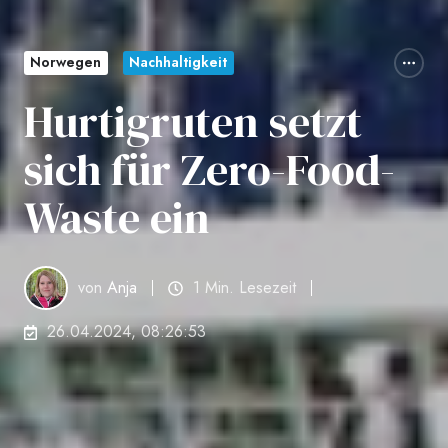
Norwegen
Nachhaltigkeit
Hurtigruten setzt
sich für Zero-Food-
Waste ein
von
Anja
1 Min. Lesezeit
26.04.2024, 08:26:53