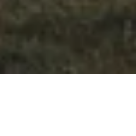
Nordeuropa etabliert sich
weiter als Sommeralternative
zum Mittelmeerraum
Der „Coolcation“-Trend bleibt einer der